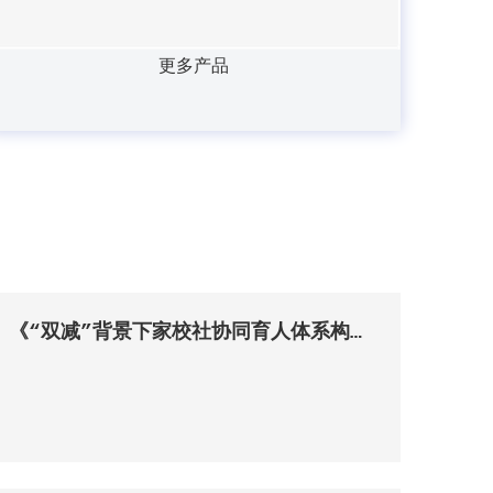
更多产品
《“双减”背景下家校社协同育人体系构建研究》课题调研暨新乡市家校社协同育人“教联体”建设工作研讨会召开